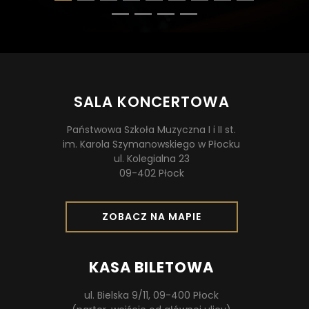
aktywna
SALA KONCERTOWA
Państwowa Szkoła Muzyczna I i II st.
im. Karola Szymanowskiego w Płocku
ul. Kolegialna 23
09-402 Płock
O
ZOBACZ NA MAPIE
T
W
I
KASA BILETOWA
E
R
ul. Bielska 9/11, 09-400 Płock
A