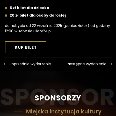
5 zł bilet dla dziecka
20 zł bilet dla osoby dorosłej
do nabycia od 22 września 2025 (poniedziałek) od godziny
12:00 w serwisie Bilety24.pl
NA
OTWIERA
KUP BILET
WYDARZENIE
SIĘ
W
Poprzednie wydarzenie
Następne wydarzenie
NOWEJ
KARCIE
SPONSORZY
Miejska instytucja kultury