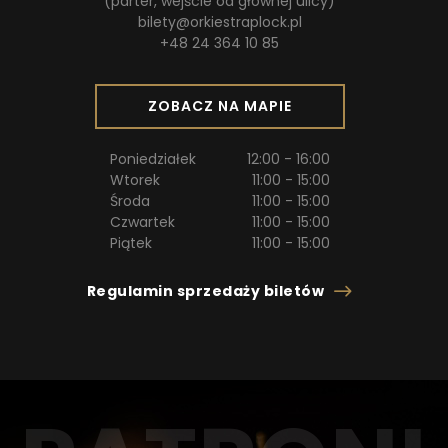
(parter, wejście od głównej ulicy)
S
bilety@orkiestraplock.pl
I
+48 24 364 10 85
Ę
W
N
O
ZOBACZ NA MAPIE
O
T
W
W
Poniedziałek
12:00 - 16:00
E
I
Wtorek
11:00 - 15:00
J
E
Środa
11:00 - 15:00
K
R
Czwartek
11:00 - 15:00
A
A
Piątek
11:00 - 15:00
R
S
C
I
I
plik
otwiera
Regulamin sprzedaży biletów
Ę
E
PDF
się
W
w
N
nowej
O
karcie
W
E
J
K