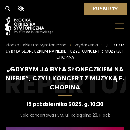
Przejdź do menu
Przejdź do treści
Wyszukiwarka
Mapa serwisu
„GDYBYM
O
KUP BILETY
T
JA
Pokaż
Pokaż
W
I
wyszukiwarkę
narzędzia
E
BYŁA
R
dostępności
Płocka Orkiestra Symfoniczna
Wydarzenia
„GDYBYM
A
SŁONECZKIEM
JA BYŁA SŁONECZKIEM NA NIEBIE”, CZYLI KONCERT Z MUZYKĄ F.
S
CHOPINA
I
NA
Ę
„GDYBYM JA BYŁA SŁONECZKIEM NA
W
N
NIEBIE”, CZYLI KONCERT Z MUZYKĄ F.
NIEBIE”,
O
CHOPINA
W
CZYLI
E
J
Data
19 października 2025, g. 10:30
K
KONCERT
wydarzenia:
A
Miejsce
Sala koncertowa PSM, ul. Kolegialna 23, Płock
R
wydarzenia:
Z
C