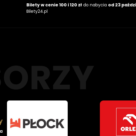
Bilety w cenie 100 i 120 zł
do nabycia
od 23 paźdz
Bilety24.pl
y
ka