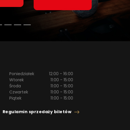
Poniedziałek
12:00 - 16:00
Wtorek
11:00 - 15:00
Środa
11:00 - 15:00
Czwartek
11:00 - 15:00
Piątek
11:00 - 15:00
plik
otwiera
Regulamin sprzedaży biletów
PDF
się
w
nowej