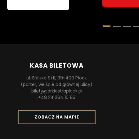
aktywna
KASA BILETOWA
ul. Bielska 9/11, 09-400 Płock
(parter, wejście od głównej ulicy)
bilety@orkiestraplock.pl
+48 24 364 10 85
O
ZOBACZ NA MAPIE
T
W
I