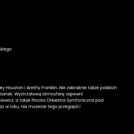
R
C
I
E
skiego
ney Houston i Arethy Franklin. Nie zabraknie także polskich
ianek. Wystrzałową atmosferę zapewni
ewicz, a także Płocka Orkiestra Symfoniczna pod
raz w roku, nie możecie tego przegapić!