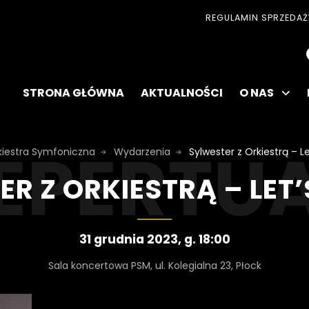
REGULAMIN SPRZEDAŻ
STRONA GŁÓWNA
AKTUALNOŚCI
O NAS
kiestra Symfoniczna
Wydarzenia
Sylwester z Orkiestrą – L
R Z ORKIESTRĄ – LET
Data
31 grudnia 2023, g. 18:00
wydarzenia:
Miejsce
Sala koncertowa PSM, ul. Kolegialna 23, Płock
wydarzenia: