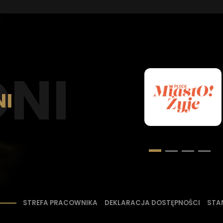
E
R
A
S
I
Ę
W
N
O
NI
W
E
J
K
A
R
aktywna
C
I
E
STREFA PRACOWNIKA
DEKLARACJA DOSTĘPNOŚCI
STA